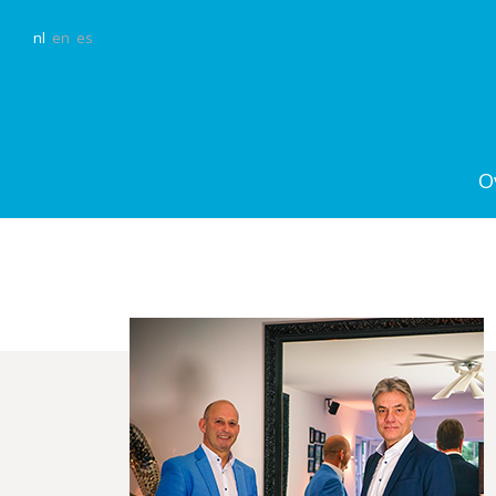
nl
en
es
O