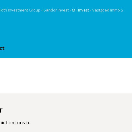
Toth Investment Group
•
Sandor Invest
•
MT Invest
•
Vastgoed Immo S
ct
r
niet om ons te