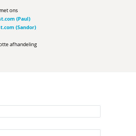
 met ons
st.com
(Paul)
st.com
(Sandor)
otte afhandeling